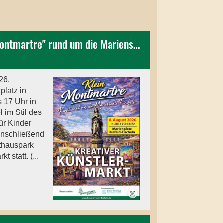
Kreativmarkt "Klein Montmartre" rund um die Mariensäule
26,
platz in
s 17 Uhr in
l im Stil des
ür Kinder
Anschließend
thauspark
 statt. (...