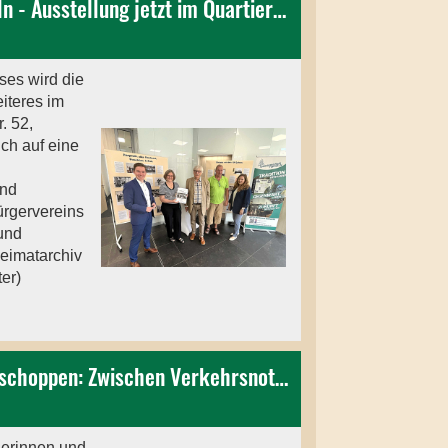
Zeitreise durch Fischeln - Ausstellung jetzt im Quartierszentrum
ses wird die
iteres im
. 52,
ich auf eine
und
ürgervereins
und
eimatarchiv
er)
Fischelner Bürgerfrühschoppen: Zwischen Verkehrsnot und Zukunftsvisionen
gerinnen und