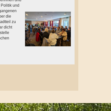
 Politik und
rgangenen
er die
dtteil zu
r dicht
stelle
ischen