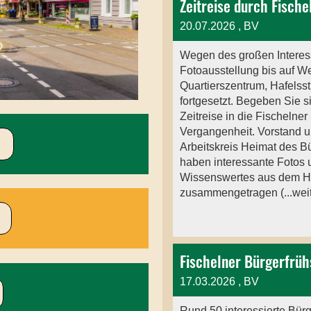
20.07.2026
, BV
Wegen des großen Interes
Fotoausstellung bis auf We
Quartierszentrum, Hafelsstr
fortgesetzt. Begeben Sie s
Zeitreise in die Fischelner
Vergangenheit. Vorstand 
Arbeitskreis Heimat des B
haben interessante Fotos 
Wissenswertes aus dem H
zusammengetragen (...weit
17.03.2026
, BV
Rund 50 interessierte Bür