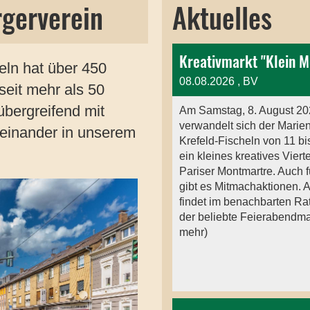
gerverein
Aktuelles
eln hat über 450
08.08.2026
, BV
seit mehr als 50
übergreifend mit
Am Samstag, 8. August 20
verwandelt sich der Marien
iteinander in unserem
Krefeld‑Fischeln von 11 bi
ein kleines kreatives Vierte
Pariser Montmartre. Auch f
gibt es Mitmachaktionen. 
findet im benachbarten Ra
der beliebte Feierabendmarkt
mehr)